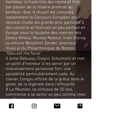
humbles, la fraternité des rejeté et finit
par passer de la misère promise au
bonheur rêve. Il réussit les concours
(notamment le Concours Européen pour
Jeunes), truste les grands prix, participe à
des concerts et festivals un peu partout en
Europe sous la houlette des maitres tels
Donka Miteva, Nicolas Nebout, Inaki Encina
ou encore Benjamin Zander, directeur
musical du Philarmonique de Boston.
“Dieu est ma force”
Il aime Debussy, Chopin, Schumann et met
un point d’honneur à les servir par un
investissement personnel fort, une
sensibilité particulièrement juste. Au
clavier, Congyu affiche de la grâce dans le
geste, de la légèreté dans l’efficacité.
À La Réunion, ce virtuous de 20 ans,
commence à se sentir un peu comme chez
lui. “C’est mon troisième séjour depuis le
début de l’année. Je viens régulièrement,
pour revoir ma fiancée. Nous nous somme
rencontrés à Paris l’an dernier.”
Profitant de deux semaines des vacances,
il donnera un concert mardi soir (à partir