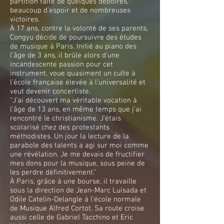
partition faite de quelques déboires,
beaucoup d’espoir et de nombreuses
victoires.
À 17 ans, contre la volonté de ses parents,
Congyu décide de poursuivre des études
de musique à Paris. Initié au piano des
l’âge de 3 ans, il brûle alors d’une
incandescente passion pour cet
instrument, voue quasiment un culte à
l’école française élevée à l’universalité et
veut devenir concertiste.
“J’ai découvert ma véritable vocation à
l’âge de 13 ans, en même temps que j’ai
rencontré le christianisme. J’étais
scolarisé chez des protestants
méthodistes. Un jour la lecture de la
parabole des talents a agi sur moi comme
une révélation. Je me devais de fructifier
mes dons pour la musique, sous peine de
les perdre définitivement.”
À Paris, grâce à une bourse, il travaille
sous la direction de Jean-Marc Luisada et
Odile Catelin-Delangle à l’école normale
de Musique Alfred Cortot. Sa route croise
aussi celle de Gabriel Tacchino et Eric