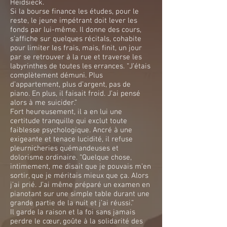
Heidsieck.
Si la bourse finance les études, pour le
reste, le jeune impétrant doit lever les
fonds par lui-même. Il donne des cours,
s’affiche sur quelques récitals, cohabite
pour limiter les frais, mais, finit, un jour
par se retrouver à la rue et traverse les
labyrinthes de toutes les errances. “J’étais
complètement démuni. Plus
d’appartement, plus d’argent, pas de
piano. En plus, il faisait froid. J’ai pensé
alors à me suicider.”
Fort heureusement, il a en lui une
certitude tranquille qui exclut toute
faiblesse psychologique. Ancré à une
exigeante et tenace lucidité, il refuse
pleurnicheries quémandeuses et
dolorisme ordinaire. “Quelque chose,
intimement, me disait que je pouvais m’en
sortir, que je méritais mieux que ça. Alors
j’ai prié. J’ai même préparé un examen en
pianotant sur une simple table durant une
grande partie de la nuit et j’ai réussi.”
Il garde la raison et la foi sans jamais
perdre le cœur, goûte à la solidarité des