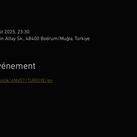
ût 2025, 23:30
n Altay Sk., 48400 Bodrum/Muğla, Türkiye
événement
kinlik/4NV07/TURKIYE/en